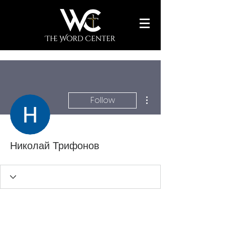
More actions
Follow
Николай Трифонов