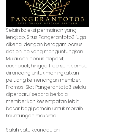
Selain koleksi permainan yang 
lengkap, Situs Pangerantoto3 juga 
dikenal dengan beragam bonus 
slot online yang menguntungkan. 
Mulai dari bonus deposit, 
cashback, hingga free spin, semua 
dirancang untuk meningkatkan 
peluang kemenangan member. 
Promosi Slot Pangerantoto3 selalu 
diperbarui secara berkala, 
memberikan kesempatan lebih 
besar bagi pemain untuk meraih 
keuntungan maksimal.
Salah satu keunggulan 